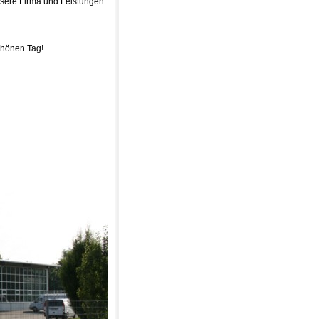
nsere Firma und Leistungen
chönen Tag!